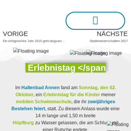
VORIGE
NÄCHSTE
Ein erfolgreiches Jahr 2015 geht langsam zu Ende.
Stadtmeisterschaften 2017
Erlebnistag </span
Im
Hallenbad Annen
fand am
Sonntag, den 02.
Oktober
, ein
Erlebnistag für die Kinder
meiner
mobilen Schwimmschule
, die ihr
zweijähriges
Bestehen feiert
, statt. Zu diesem Anlass wurde eine
14 m lange und 1,50 m breite
Hüpfburg
zu Wasser gelassen, die am Schluss mit
einer Rutsche endete.